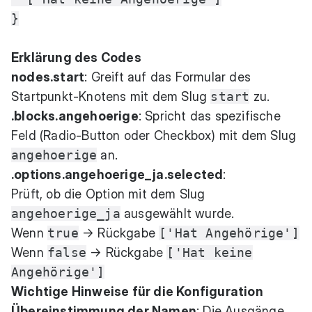
}
Erklärung des Codes
nodes.start
: Greift auf das Formular des
Startpunkt-Knotens mit dem Slug
start
zu.
.blocks.angehoerige
: Spricht das spezifische
Feld (Radio-Button oder Checkbox) mit dem Slug
angehoerige
an.
.options.angehoerige_ja.selected
:
Prüft, ob die Option mit dem Slug
angehoerige_ja
ausgewählt wurde.
Wenn
true
→ Rückgabe
['Hat Angehörige']
Wenn
false
→ Rückgabe
['Hat keine
Angehörige']
Wichtige Hinweise für die Konfiguration
Übereinstimmung der Namen
: Die Ausgänge,